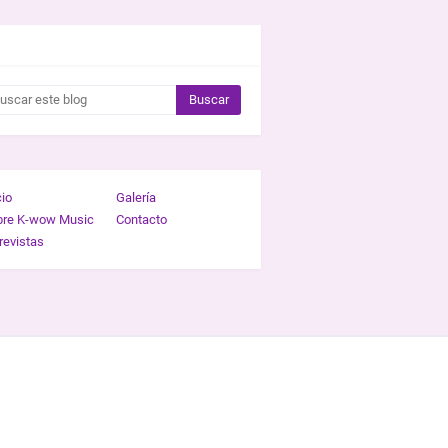
CAR ESTE BLOG
cio
Galería
bre K-wow Music
Contacto
revistas