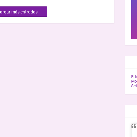
argar más entradas
GAL
El 
Mot
Se
ENT