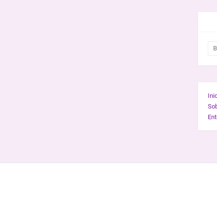
BUS
Ini
So
Ent