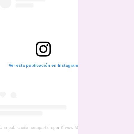
Ver esta publicación en Instagram
Una publicación compartida por K-wow Music (@kwowwmusic)
el
16 d