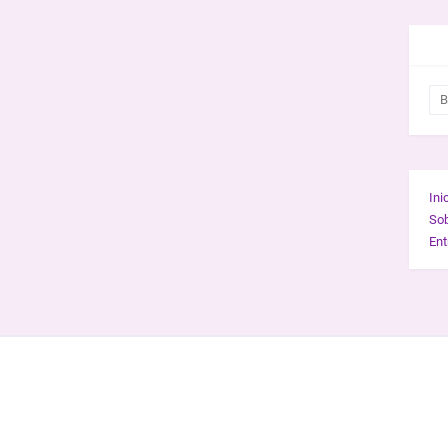
BUS
Ini
So
Ent