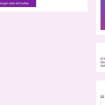
argar más entradas
GAL
El 
Mot
Se
ENT