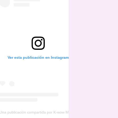
Ver esta publicación en Instagram
Una publicación compartida por K-wow Music (@kwowwmusic)
el
16 d