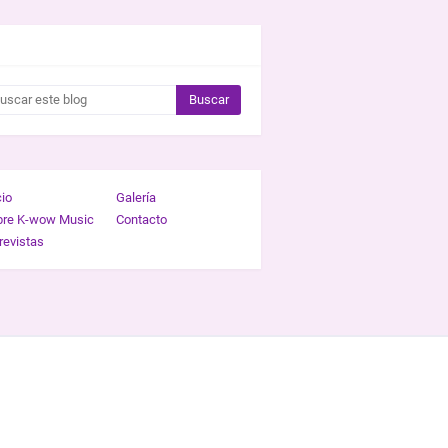
CAR ESTE BLOG
cio
Galería
bre K-wow Music
Contacto
revistas