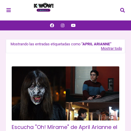
Mostrando las entradas etiquetadas como
APRIL ARIANNE
Mostrar todo
Escucha "Oh! Mírame" de April Arianne el