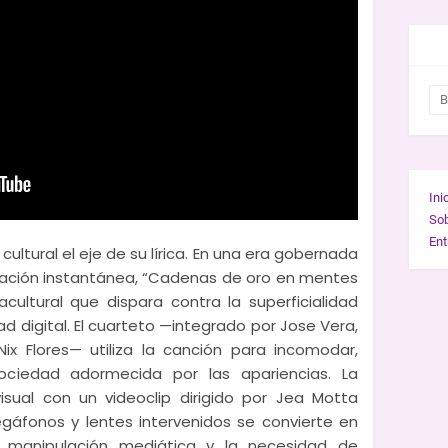
BUS
Ini
So
Ent
ultural el eje de su lírica. En una era gobernada
atificación instantánea, “Cadenas de oro en mentes
cultural que dispara contra la superficialidad
d digital. El cuarteto —integrado por Jose Vera,
x Flores— utiliza la canción para incomodar,
ociedad adormecida por las apariencias. La
visual con un videoclip dirigido por Jea Motta
gáfonos y lentes intervenidos se convierte en
 manipulación mediática y la necesidad de