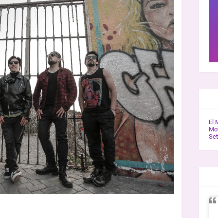
GAL
El 
Mot
Se
ENT