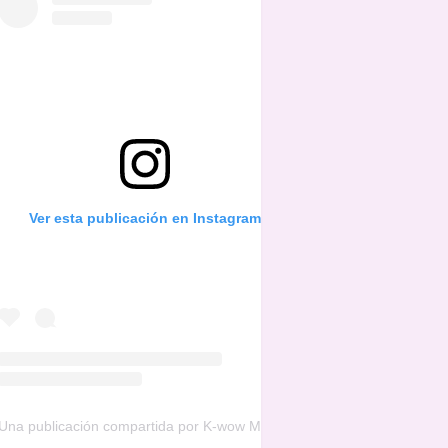
Ver esta publicación en Instagram
Una publicación compartida por K-wow Music (@kwowwmusic)
el
16 d