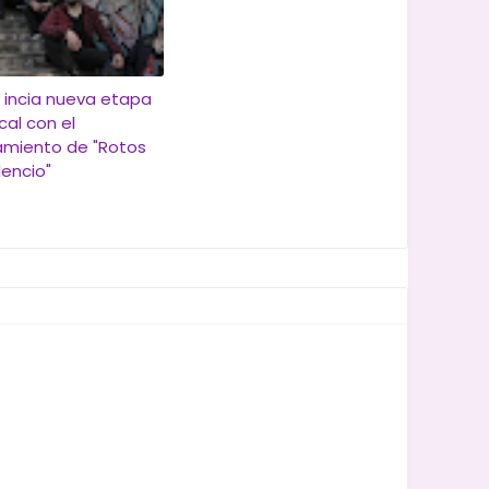
y incia nueva etapa
cal con el
amiento de "Rotos
lencio"