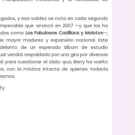
egados, y esa solidez se nota en cada segundo
 impecable que arrancó en 2007 —y que los ha
yendas como
Los Fabulosos Cadillacs y Molotov
—,
de mayor madurez y expansión nacional. Este
 adelanto de un esperado álbum de estudio
al vendrá respaldado por una gira por diversas
ció para cuestionar el
statu quo
, Berry ha vuelto
, con la mística intacta de quienes todavía
mismos.
fy: