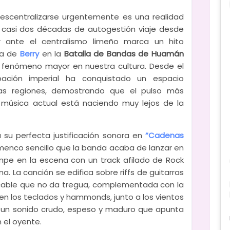
escentralizarse urgentemente es una realidad
 casi dos décadas de autogestión viaje desde
 ante el centralismo limeño marca un hito
ia de
Berry
en la
Batalla de Bandas de Huamán
 fenómeno mayor en nuestra cultura. Desde el
ación imperial ha conquistado un espacio
las regiones, demostrando que el pulso más
música actual está naciendo muy lejos de la
a su perfecta justificación sonora en
“Cadenas
lamenco sencillo que la banda acaba de lanzar en
rumpe en la escena con un track afilado de Rock
na. La canción se edifica sobre riffs de guitarras
acable que no da tregua, complementada con la
en los teclados y hammonds, junto a los vientos
Es un sonido crudo, espeso y maduro que apunta
n el oyente.