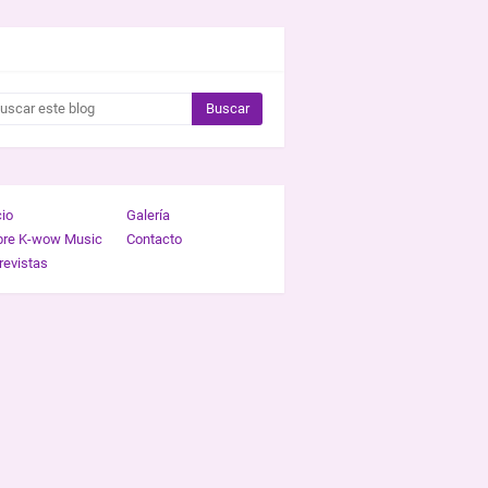
CAR ESTE BLOG
cio
Galería
bre K-wow Music
Contacto
revistas