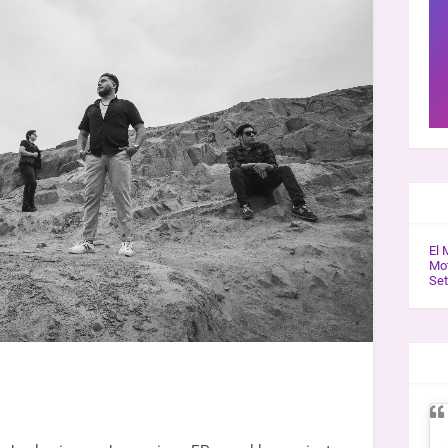
GAL
El 
Mot
Se
ENT