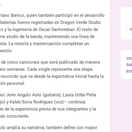
.
BUS
ano Iberico, quien también participó en el desarrollo
 baterías fueron registradas en Dragon Verde Studio
o y la ingeniería de Oscar Santisteban. El resto de
me studio de la banda, manteniendo una línea de
sta. La mezcla y masterización completan un
hesión.
Ini
EP de cinco canciones que será publicado de manera
So
eis semanas. Cada single representa una etapa
Ent
recorrido que va desde la expectativa inicial hasta la
ión personal.
r John Angulo Asto (guitarra), Laura Uribe Peña
jo) y Kaleb Soria Rodríguez (voz)— continúa
 de la experiencia previa de sus integrantes y la
más consciente.
olo amplía su narrativa, también define con mayor