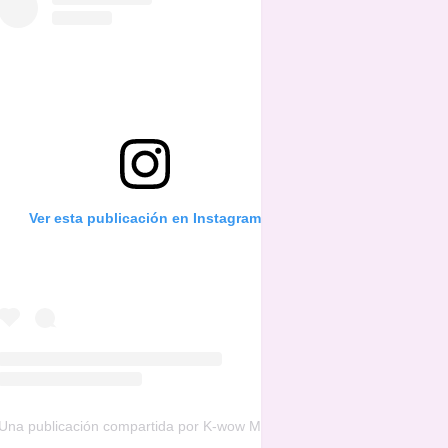
Ver esta publicación en Instagram
Una publicación compartida por K-wow Music (@kwowwmusic)
el
16 d