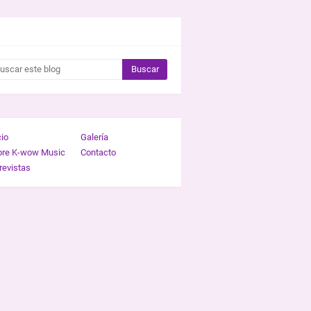
CAR ESTE BLOG
cio
Galería
bre K-wow Music
Contacto
revistas