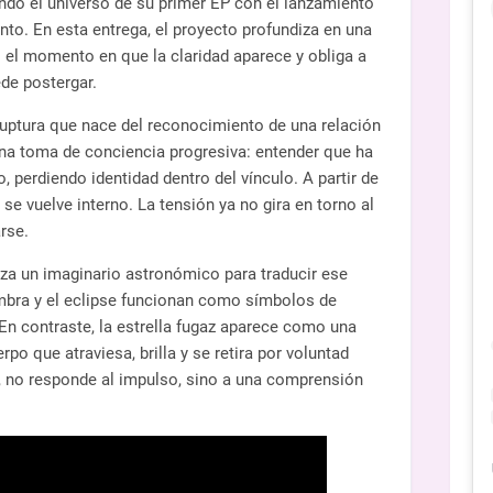
ndo el universo de su primer EP con el lanzamiento
anto. En esta entrega, el proyecto profundiza en una
: el momento en que la claridad aparece y obliga a
de postergar.
uptura que nace del reconocimiento de una relación
una toma de conciencia progresiva: entender que ha
 perdiendo identidad dentro del vínculo. A partir de
y se vuelve interno. La tensión ya no gira en torno al
rse.
tiliza un imaginario astronómico para traducir ese
sombra y el eclipse funcionan como símbolos de
n contraste, la estrella fugaz aparece como una
rpo que atraviesa, brilla y se retira por voluntad
o, no responde al impulso, sino a una comprensión
.