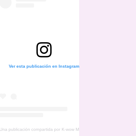
Ver esta publicación en Instagram
Una publicación compartida por K-wow Music (@kwowwmusic)
el
16 d