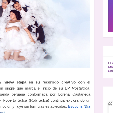
GAL
El 
Mot
Se
 nueva etapa en su recorrido creativo con el
un single que marca el inicio de su EP
Nostálgica
,
ENT
banda peruana conformada por Lorena Castañeda
 y Roberto Sulca (Rob Sulca) continúa explorando un
oción y fluye sin fórmulas establecidas.
Escucha "Día
quí.