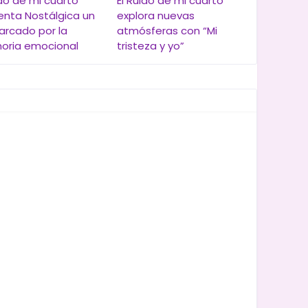
ido de mi cuarto
El Ruido de mi cuarto
enta Nostálgica un
explora nuevas
arcado por la
atmósferas con “Mi
ria emocional
tristeza y yo”