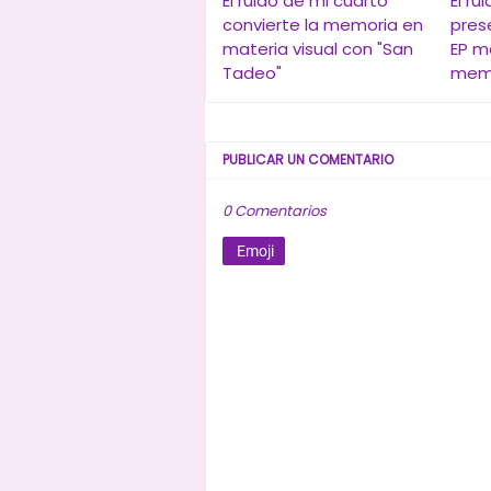
El ruido de mi cuarto
El ru
convierte la memoria en
pres
materia visual con "San
EP m
Tadeo"
memo
PUBLICAR UN COMENTARIO
0 Comentarios
Emoji