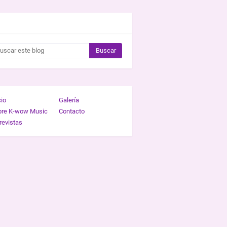
CAR ESTE BLOG
cio
Galería
bre K-wow Music
Contacto
revistas