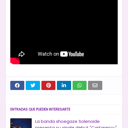
ENTRADAS QUE PUEDEN INTERESARTE
La banda shoegaze Solenoide
presenta su single debut "Cartarescu"