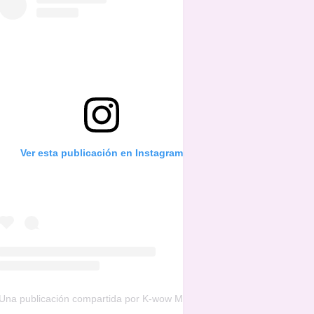
Ver esta publicación en Instagram
Una publicación compartida por K-wow Music (@kwowwmusic)
el
16 d