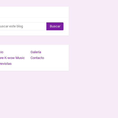
CAR ESTE BLOG
cio
Galería
bre K-wow Music
Contacto
revistas