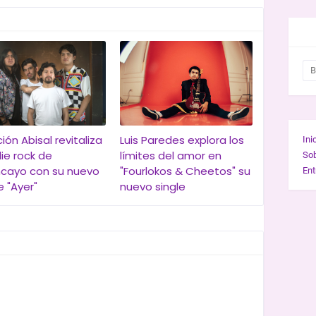
BUS
ión Abisal revitaliza
Luis Paredes explora los
Ini
die rock de
límites del amor en
So
cayo con su nuevo
"Fourlokos & Cheetos" su
Ent
e "Ayer"
nuevo single