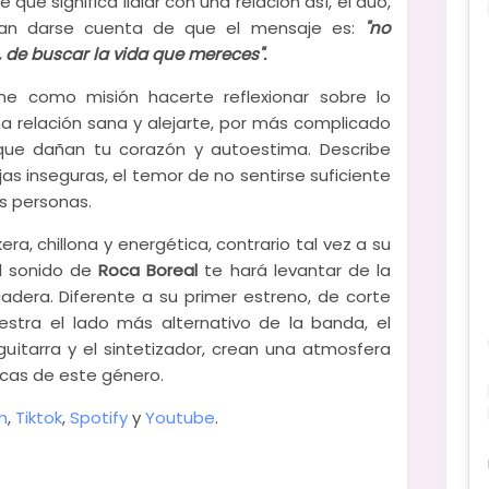
ue significa lidiar con una relación así, el dúo,
an darse cuenta de que el mensaje es:
"no
 de buscar la vida que mereces".
ne como misión hacerte reflexionar sobre lo
 relación sana y alejarte, por más complicado
que dañan tu corazón y autoestima. Describe
jas inseguras, el temor de no sentirse suficiente
s personas.
ra, chillona y energética, contrario tal vez a su
el sonido de
Roca Boreal
te hará levantar de la
adera. Diferente a su primer estreno, de corte
estra el lado más alternativo de la banda, el
uitarra y el sintetizador, crean una atmosfera
icas de este género.
m
,
Tiktok
,
Spotify
y
Youtube
.