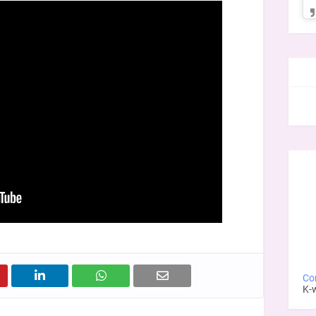
FAC
Con
K-