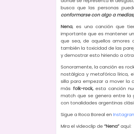
donde se representa el desgaste q
busca que las personas pued
conformarse con algo a medias,
Nena
, es una canción que tie
importante que es mantener una
que sea, de aquellos amores 
también la toxicidad de las pare
y demostrar esto hiriendo a otra
Sonoramente, la canción es rocke
nostálgica y metafórica lírica, 
silla para empezar a mover la c
más
folk-rock,
esta canción nu
match que se genera entre la g
con tonalidades argentinas clás
Sigue a Roca Boreal en
Instagra
Mira el videoclip de
“Nena”
aquí: